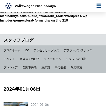
Volkswagen Nishinomiya.
Warning
: "continue" targeting switch is equivalent to "break". Did you
mean to use "continue 2"? in
/home/days02/vw-
nishinomiya.com/public_html/adm_tools/wordpress/wp-
includes/pomo/plural-forms.php
on line
210
スタッフブログ
ブログホーム
EV
アクセサリーグッズ
アフターメンテナンス
イベント
オススメのお店
ショールーム
スタッフの日常
プレシェア
自動車保険
豆知識
車の装備
限定茶菓
2024年01月06日
2024-01-06