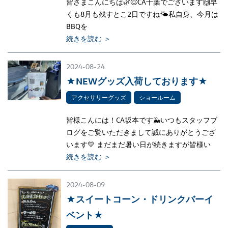
皆さまこんにちは🌿😌CA千葉でございます🙌早
くも8月も残すとこ2日ですね🌤私自身、今月は
BBQを
続きを読む ＞
2024-08-24
★NEWグッズ入荷しております★
アクセサリーグッズ
ショールーム
皆様こんには！CA坂本です🐳いつもスタッフブ
ログをご覧いただきまして誠にありがとうござ
います💛 まだまだ暑い日が続きますが皆様い
続きを読む ＞
2024-08-09
★スイートコーン・ドリンクバーイ
ベント★