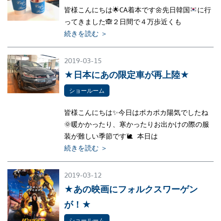
皆様こんにちは
🌟
CA着本です
🌼
先日韓国
に行
ってきました
🙈
２日間で４万歩近くも
続きを読む ＞
2019-03-15
★日本にあの限定車が再上陸★
ショールーム
皆様こんにちは✨今日はポカポカ陽気でしたね
🌞暖かかったり、寒かったりお出かけの際の服
装が難しい季節です🐌 本日は
続きを読む ＞
2019-03-12
★あの映画にフォルクスワーゲン
が！★
ショールーム