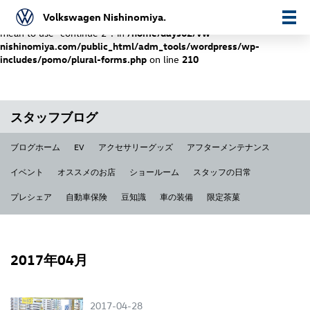
Volkswagen Nishinomiya.
Warning
: "continue" targeting switch is equivalent to "break". Did you
mean to use "continue 2"? in
/home/days02/vw-
nishinomiya.com/public_html/adm_tools/wordpress/wp-
includes/pomo/plural-forms.php
on line
210
スタッフブログ
ブログホーム
EV
アクセサリーグッズ
アフターメンテナンス
イベント
オススメのお店
ショールーム
スタッフの日常
プレシェア
自動車保険
豆知識
車の装備
限定茶菓
2017年04月
2017-04-28