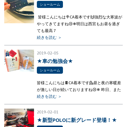
ショールーム
皆様こんにちは🍭CA着本です🙌強烈な大寒波が
やってきてますね😢❄明日は西宮もお昼を過ぎ
ても最高７
続きを読む ＞
2019-02-05
★車の勉強会★
ショールーム
皆様こんにちは🍫CA着本です💁昼と夜の寒暖差
が激しい日が続いておりますね😢❄ 昨日、また
続きを読む ＞
2019-02-01
★新型POLOに新グレード登場！★