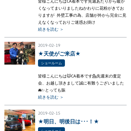
皆様こんにちはCA着本です先週あたりから暖か
くなってまいりましたねかわりに花粉がきてお
りますが 外壁工事の為、店舗が外から完全に見
えなくなっておりご迷惑お掛け
続きを読む ＞
2019-02-19
★天使がご来店★
ショールーム
皆様こんにちは🐱CA着本です💁先週末の査定
会、お越し頂きまして誠に有難うございました
🚘✨とっても賑
続きを読む ＞
2019-02-15
★明日、明後日は･･･！★
ショールーム