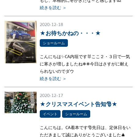
もし、本格的に冬がきたな～と感じますǳ
続きを読む ＞
2020-12-18
★お待ちかねの・・・★
ショールーム
こんにちは✨CA内垣です🐰ここ２・３日で一気
に寒さが増しましたね❄❄今日はさすがに耐え
られないのでダウ
続きを読む ＞
2020-12-17
★クリスマスイベント告知🎅★
イベント
ショールーム
こんにちは。CA着本です🎅先日は、定休日をい
ただきまして誠にありがとうございました🎄