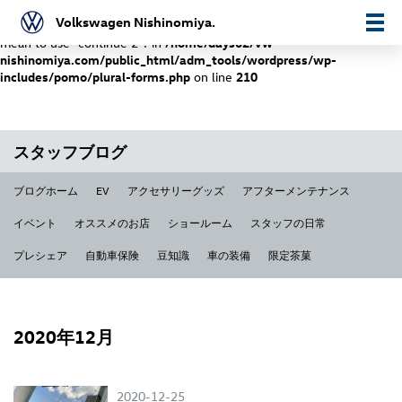
Volkswagen Nishinomiya.
Warning
: "continue" targeting switch is equivalent to "break". Did you
mean to use "continue 2"? in
/home/days02/vw-
nishinomiya.com/public_html/adm_tools/wordpress/wp-
includes/pomo/plural-forms.php
on line
210
スタッフブログ
ブログホーム
EV
アクセサリーグッズ
アフターメンテナンス
イベント
オススメのお店
ショールーム
スタッフの日常
プレシェア
自動車保険
豆知識
車の装備
限定茶菓
2020年12月
2020-12-25