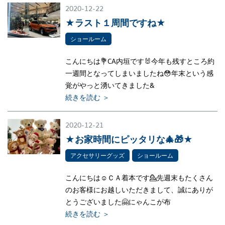
2020-12-22
★ラスト１周間ですね★
ショールーム
こんにちは💐CA内垣です🐰今年も残すところ約
一週間となってしまいましたね😳年末という感
覚がやっと湧いてきました&
続きを読む ＞
2020-12-21
★お家時間にピッタリな🎄🎁★
アクセサリーグッズ
ショールーム
こんにちは☺ＣＡ着本です💁先週末もたくさん
のお客様にお越しいただきまして、誠にありが
とうございました🤗にゃんこが布
続きを読む ＞