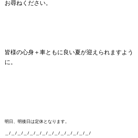
お尋ねください。
皆様の心身＋車ともに良い夏が迎えられますよう
に。
明日、明後日は定休となります。
＿/＿/＿/＿/＿/＿/＿/＿/＿/＿/＿/＿/＿/＿/