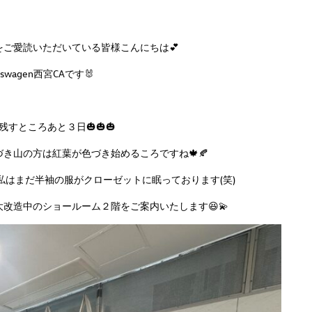
ご愛読いただいている皆様こんにちは💕
kswagen西宮CAです🐰
残すところあと３日🎃🎃🎃
き山の方は紅葉が色づき始めるころですね🍁🍂
はまだ半袖の服がクローゼットに眠っております(笑)
改造中のショールーム２階をご案内いたします😆💫